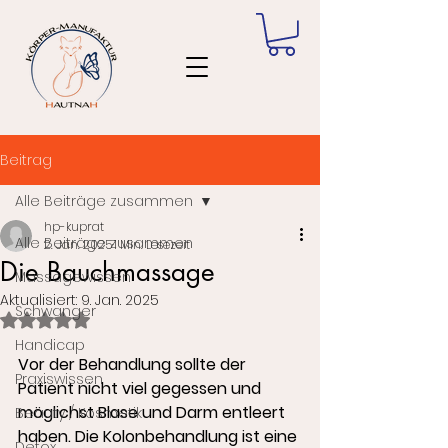
Beitrag
Alle Beiträge zusammen
hp-kuprat
Alle Beiträge zusammen
2. Jan. 2025
1 Min. Lesezeit
Die Bauchmassage
Massagewissen
Aktualisiert:
9. Jan. 2025
Schwanger
Mit NaN von 5 Sternen bewertet.
Handicap
Vor der Behandlung sollte der 
Praxiswissen
Patient nicht viel gegessen und 
möglichst Blase und Darm entleert 
Beauty / Kosmetik
haben. Die Kolonbehandlung ist eine 
Detox