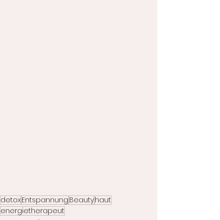
detox
Entspannung
Beauty
haut
energietherapeut