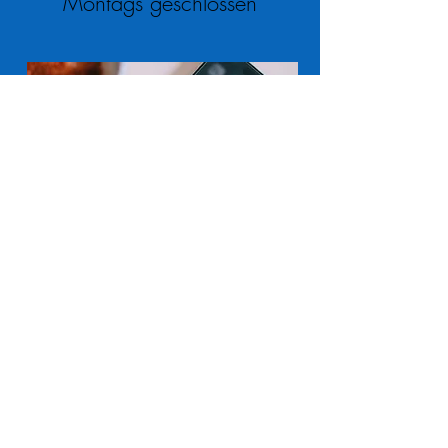
​Montags geschlossen
Whatsapp
Telegram
Raum
Troisdorf
,
Köln
,
Bonn
und
Euskirchen.
Spürbar,