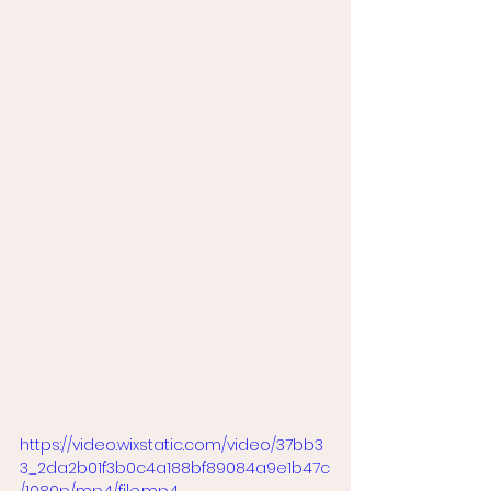
https://video.wixstatic.com/video/37bb3
3_2da2b01f3b0c4a188bf89084a9e1b47c