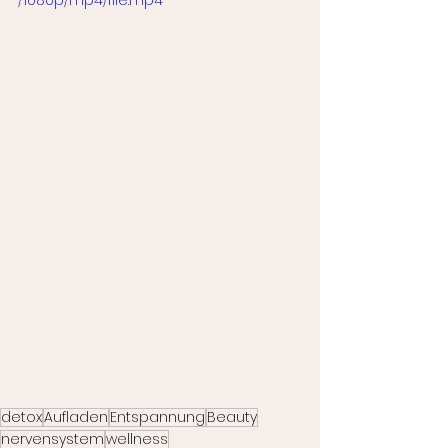
/1080p/mp4/file.mp4
detox
Aufladen
Entspannung
Beauty
nervensystem
wellness