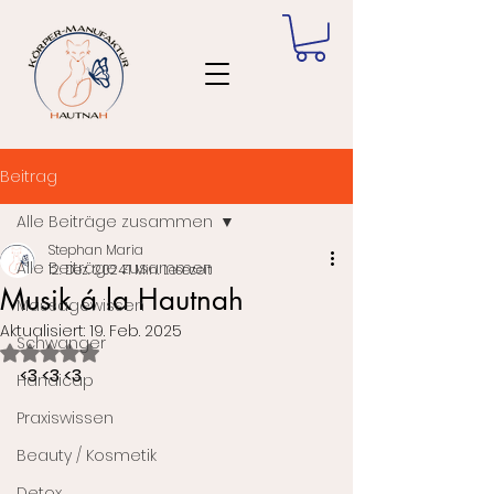
Beitrag
Alle Beiträge zusammen
Stephan Maria
Alle Beiträge zusammen
12. Dez. 2024
1 Min. Lesezeit
Musik á la Hautnah
Massagewissen
Aktualisiert:
19. Feb. 2025
Schwanger
Mit NaN von 5 Sternen bewertet.
<3 <3 <3
Handicap
Praxiswissen
Beauty / Kosmetik
Detox