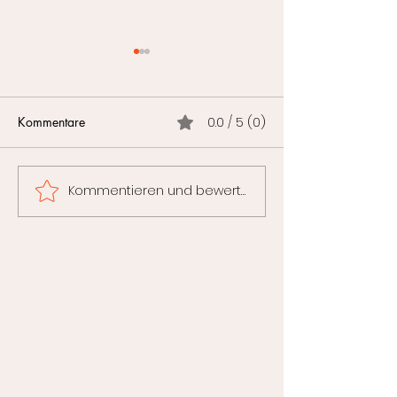
Kommentare
0.0 / 5 (0)
Shiatsu
Die Bauchmassa
Kommentieren und bewerten...